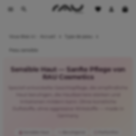
 contenu principal
Vous êtes ici :
Accueil
Type de peau
Peau sensible
Sensible Haut — Sanfte Pflege von
RAU Cosmetics
Speziell entwickelte Gesichtspflege, die empfindliche
Haut beruhigen, die Hautbarriere stärken und
Irritationen mildern kann. Ohne künstliche
Duftstoffe, ohne aggressive Wirkstoffe — made in
Germany.
Sensible Haut
Beruhigend
Parfümfrei