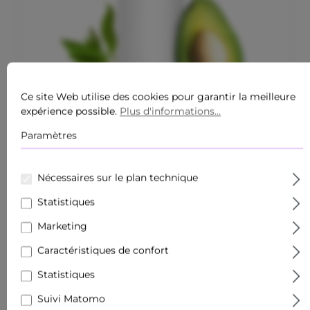
Ce site Web utilise des cookies pour garantir la meilleure
expérience possible.
Plus d'informations...
Paramètres
Note moyenne de 4.7 sur 5 étoiles
CALMING &AMP; REPAIR CREAM 50 ML
APAISEMENT DE LA PEAU
Nécessaires sur le plan technique
Contenu :
0.05 Liter
(777,40 €* / 1 Liter)
38,87 €*
Statistiques
Marketing
Caractéristiques de confort
Statistiques
Suivi Matomo