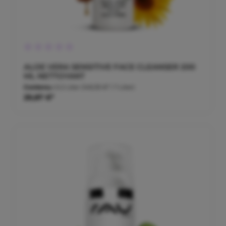
Note moyenne de 0 sur 5 étoiles
ALOE VERA SENSITIVE FACE CLEANSER 200
ML NETTOYANT
Contenu :
0.2 Liter
(149,35 €* / 1 Liter)
29,87 €*