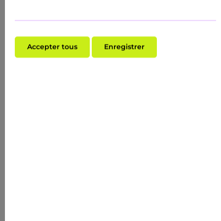
Accepter tous
Enregistrer
Note moyenne de 5 sur 5 étoiles
CALMING &AMP; REPAIR MASK 50 ML
MASQUE APAISANT À L'URÉE
Contenu :
0.05 Liter
(777,40 €* / 1 Liter)
38,87 €*