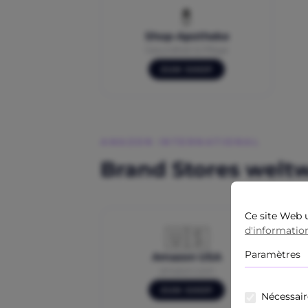
💊
Shop-Apotheke
Gesundheit & Pflege
ZUM SHOP
AMAZON INTERNATIONAL
Brand Stores weltw
Ce site Web u
d'information
🇺🇸
Paramètres
Amazon USA
amazon.com
ZUM SHOP
Nécessair