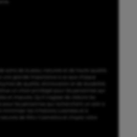
lu nos
informations sur la
ires
protection des données
et
que vous acceptez nos
conditions générales
.
soins de la peau naturels et de haute qualité.
ons une grande importance à ce que chaque
nymes de qualité, d'innovation et de durabilité.
itue un choix privilégié pour les personnes qui
es et impures. Qu'il s'agisse de réduire les
ble pour les personnes qui recherchent un soin à
 minimiser les irritations cutanées et à
s naturels de RAU Cosmetics et choyez votre