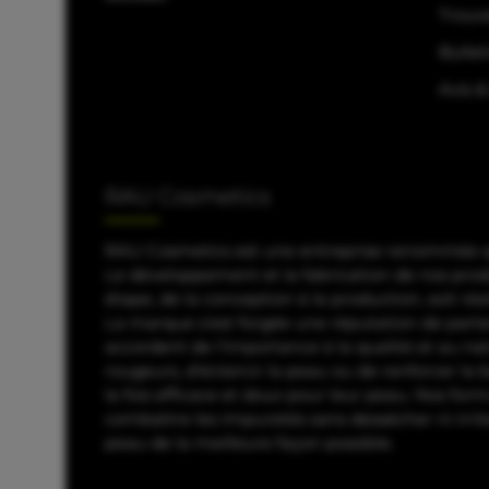
Trouv
Bullet
Avis &
RAU Cosmetics
RAU Cosmetics est une entreprise renommée qui
Le développement et la fabrication de nos pro
étape, de la conception à la production, soit r
La marque s'est forgée une réputation de parten
accordent de l'importance à la qualité et au nat
rougeurs, d'éclaircir la peau ou de renforcer la
la fois efficace et doux pour leur peau. Nos for
combattre les impuretés sans dessécher ni irri
peau de la meilleure façon possible.