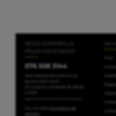
NOUS SOMMES LÀ
Serv
POUR VOUS AIDER
FAQ
076 508 2144
Conta
Nos horaires d'ouverture du
Expéd
service client sont :
Maga
Du lundi au vendredi de 08:00
à 15:00
Catal
Appel en Suisse, tarifs selon votre opérateur
Consei
Ou via notre
formulaire de
Lexiq
contact
.