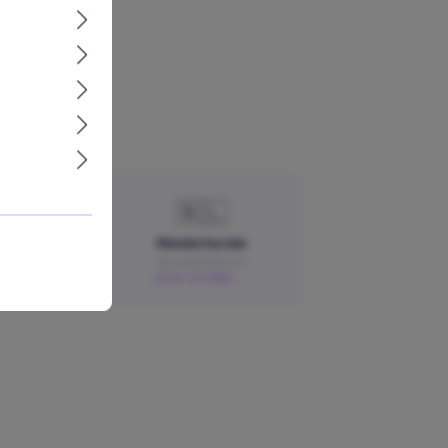
🇰
🇳🇱
kei
Niederlande
ics.sk
rau-cosmetics.nl
ORE →
ZUM STORE →