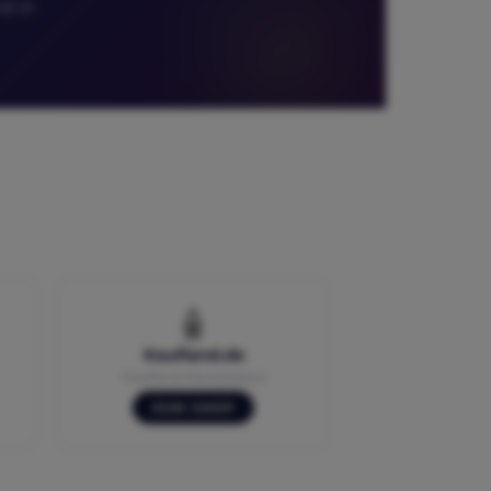
d in
🧴
Kaufland.de
Kaufland Marketplace
ZUM SHOP