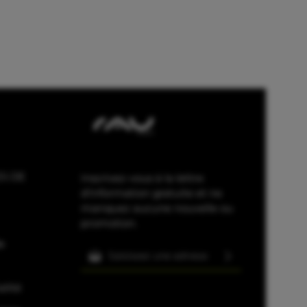
S DE
Inscrivez-vous à la lettre
d'information gratuite et ne
manquez aucune nouvelle ou
promotion.
e
Adresse e-mail*
En sélectionnant Continuer,
alité
vous confirmez que vous avez