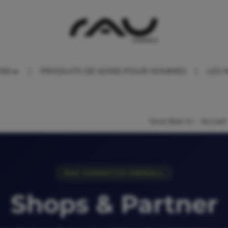
INS
PRODUITS DE SOINS POUR HOMMES
LES 
Vous êtes ici :
Accueil
RAU COSMETICS ÜBERALL
Shops & Partner