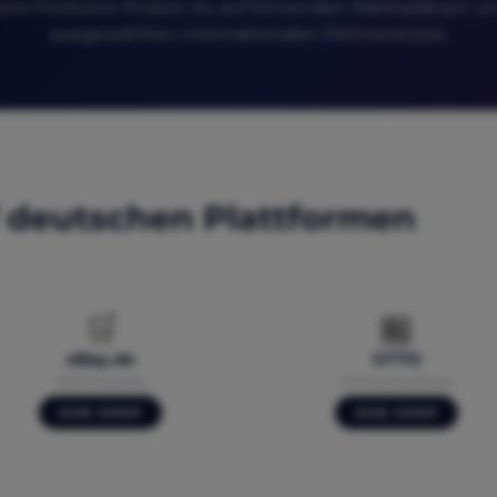
ere Produkte findest du auf führenden Marktplätzen un
ausgewählten internationalen Partnerstores.
 deutschen Plattformen
🛒
🏪
eBay.de
OTTO
Alle Produkte
Online-Kaufhaus
ZUM SHOP
ZUM SHOP