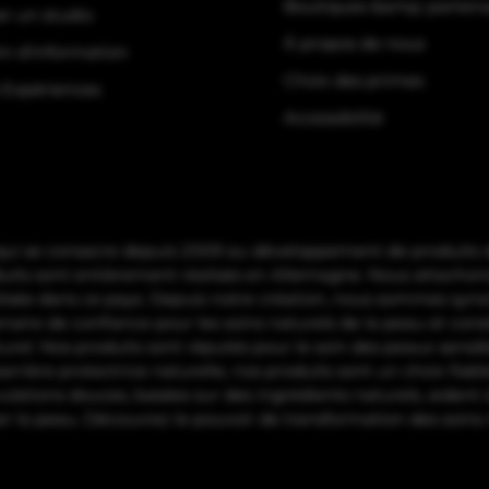
Boutiques &amp; partena
er un studio
À propos de nous
in d'information
Choix des primes
 Expériences
Accessibilité
 se consacre depuis 2009 au développement de produits de 
duits sont entièrement réalisés en Allemagne. Nous attach
éalisée dans ce pays. Depuis notre création, nous sommes syno
aire de confiance pour les soins naturels de la peau et const
urel. Nos produits sont réputés pour le soin des peaux sensibl
 barrière protectrice naturelle, nos produits sont un choix fia
mulations douces, basées sur des ingrédients naturels, aident à
ter la peau. Découvrez le pouvoir de transformation des soin