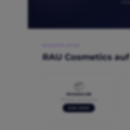
Uns
MARKTPLÄTZE
RAU Cosmetics auf
📦
Amazon.de
Offizieller Brand Store
ZUM SHOP