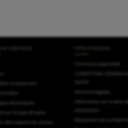
ice clientèle
Informations
Commerce spécialisé
ct
CONDITIONS GÉNÉRALE
VENTE
ition et paiement
Mentions légales
zine RAU
Information sur le droit d
ogue de produits
rétractation
ls sur le type de peau
Déclaration de confidenti
ue des substances actives