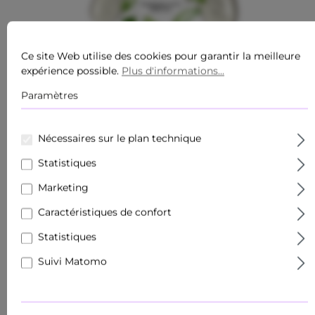
Ce site Web utilise des cookies pour garantir la meilleure
expérience possible.
Plus d'informations...
Paramètres
Nécessaires sur le plan technique
11,87 €*
%
Statistiques
16,98 €*
(économie de 30.09%)
Contenu :
0.25 Liter
(47,48 €* / 1 Liter)
Marketing
Prix TTC, frais de livraison en sus
Caractéristiques de confort
Disponible, délai de livraison : disponible
immédiatement
Statistiques
Suivi Matomo