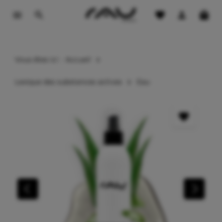
 contenu principal
Vous êtes ici :
Accueil
Lexique des substances actives
Eau