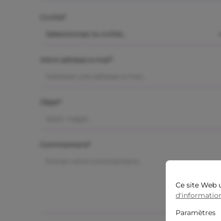
Civilité*
Votre adresse e-mail*
Objet*
Commentaire*
Ce site Web u
d'information
Paramètres