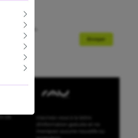
ction des données
.
Envoyer
S DE
Inscrivez-vous à la lettre
d'information gratuite et ne
manquez aucune nouvelle ou
promotion.