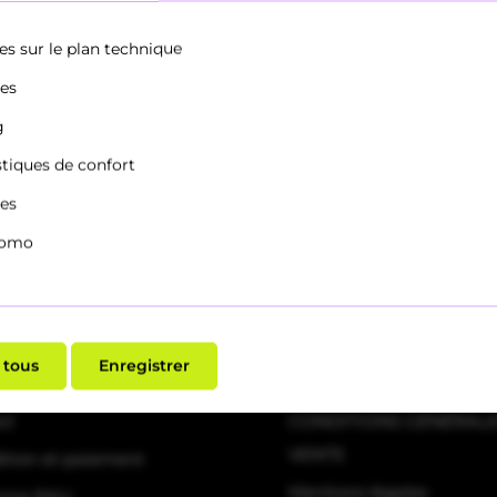
oires.
es sur le plan technique
ues
vous avez lu et que vous acceptez nos
informations sur la prote
g
stiques de confort
ues
tomo
ice clientèle
Informations
 tous
Enregistrer
Commerce spécialisé
ct
CONDITIONS GÉNÉRALE
VENTE
ition et paiement
Mentions légales
zine RAU