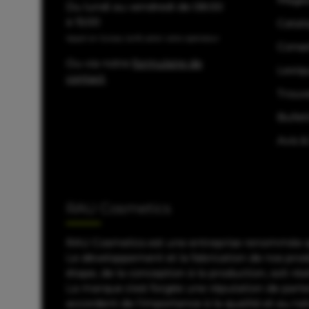
Du lundi au vendredi de 08:00
à 15:00
Catal
Appel en Suisse, tarifs selon votre opérateur
Consei
Ou via notre
formulaire de
Lexiq
contact
.
Trouv
Bullet
Avis &
RAU Cosmetics
RAU Cosmetics est une entreprise renommée qui
Le développement et la fabrication de nos pro
étape, de la conception à la production, soit r
La marque s'est forgée une réputation de parten
accordent de l'importance à la qualité et au nat