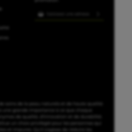
e
Adresse e-mail*
En sélectionnant Continuer,
alité
vous confirmez que vous avez
lu nos
informations sur la
ires
protection des données
et
que vous acceptez nos
conditions générales
.
soins de la peau naturels et de haute qualité.
ons une grande importance à ce que chaque
nymes de qualité, d'innovation et de durabilité.
itue un choix privilégié pour les personnes qui
es et impures. Qu'il s'agisse de réduire les