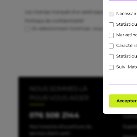
Les champs marqués d'un astérisque (*) sont obligat
Nécessair
Politique de confidentialité*
Statistiq
En sélectionnant Continuer, vous confirmez que 
Marketin
Caractéri
Statistiq
Suivi Ma
NOUS SOMMES LÀ
Serv
POUR VOUS AIDER
Accepter
FAQ
076 508 2144
Conta
Nos horaires d'ouverture du
Expéd
service client sont :
Maga