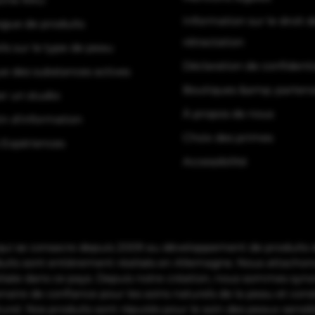
Information sur le droit d
ogue de produits
rétractation
ls sur le type de peau
Déclaration de confidenti
ue des substances actives
Boutiques &amp; partena
er un studio
À propos de nous
in d'information
Choix des primes
 Expériences
Accessibilité
 se consacre depuis 2009 au développement de produits de 
duits sont entièrement réalisés en Allemagne. Nous attach
éalisée dans ce pays. Depuis notre création, nous sommes syno
aire de confiance pour les soins naturels de la peau et const
urel. Nos produits sont réputés pour le soin des peaux sensibl