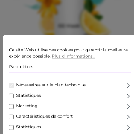
Ce site Web utilise des cookies pour garantir la meilleure
expérience possible.
Plus d'informations...
Paramètres
Nécessaires sur le plan technique
RAU Cosmetics
Évaluer
Statistiques
O2 MASK 50 ML MASQUE À
Note moyenne de 0 sur 5 étoiles
L'ALOE VERA, À L'ARNICA ET AU
Marketing
GINKGO
Caractéristiques de confort
Statistiques
38,87 €*