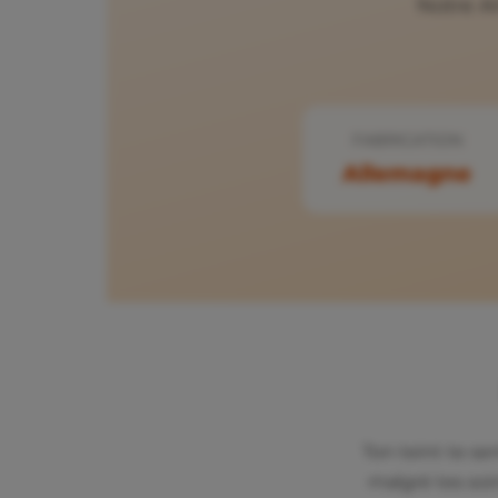
Notre AH
FABRICATION
Allemagne
Ton teint te se
malgré tes soi