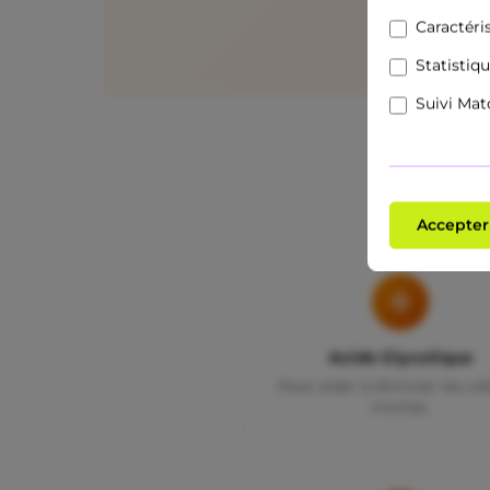
Caractéri
Statistiq
Suivi Ma
Accepter
Acide Glycolique
Peut aider à éliminer les cel
mortes.