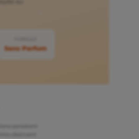
oxylés au
FORMULE
Sans Parfum
tions persistent
ortes obstruent