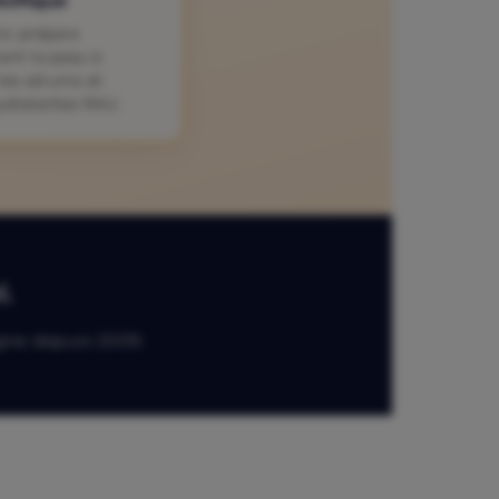
cifique
ic prépare
ent ta peau à
tes sérums et
ydratantes RAU.
l.
gne depuis 2009.