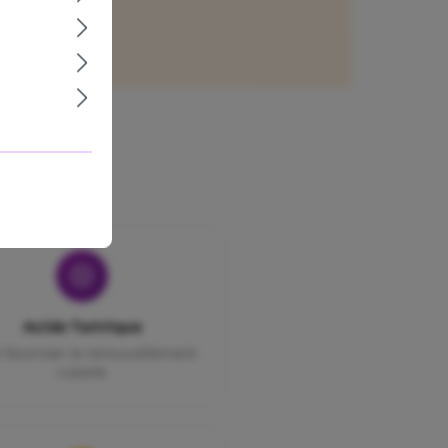
Acide Tartrique
 favoriser le renouvellement
cutané.