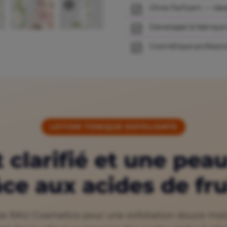
Ohne Parfuem — ideal
Développé & fabriqué
Cosmétique professio
LOTION TONIQUE EXFOLIANTE
 clarifié et une pea
ce aux acides de fru
se RAU Cosmetics pour une exfoliation douce mais