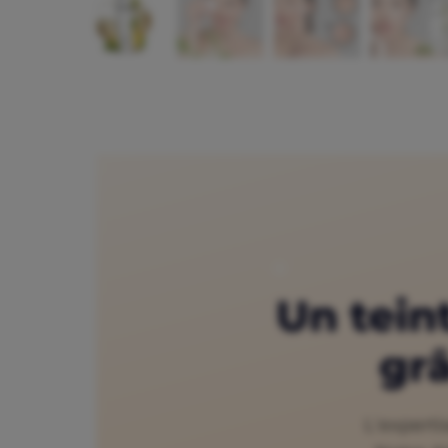
Un teint
grâ
L'experti