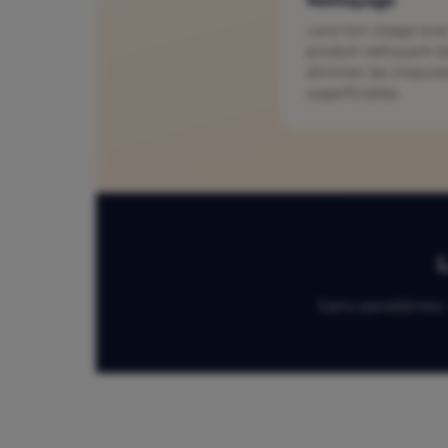
Nettoyage
Lave ton visage ave
produit nettoyant d
éliminer les impure
superficielles.
L
Sans parabènes.