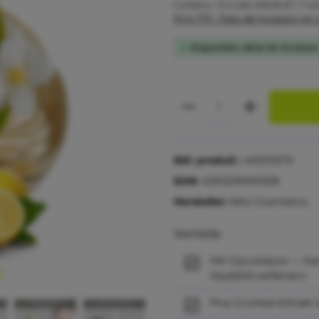
Contenu :
0.2 Liter
(129,35 €* / 1 Lit
Prix TTC, frais de livraison en
Disponible, délai de livrais
Réf. produit :
401210275
EAN:
4051229000308
Hersteller:
RAU Cosmetics
Vorteile
Mit Glycolsäure — K
Hautbild verfeinern.
Plus Grüntee-Extrakt 