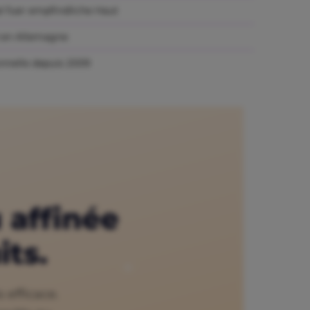
 fuer empfindliche Haut
 en Allemagne
nnelle depuis 2009
u affinée
its.
 efficace.