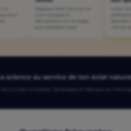
Tonifier
Soin Spé
c un
Applique l'AHA Tonic sur un
L'AHA Ton
oux pour
coton et passe-le
parfaitem
tés
délicatement sur le visage
absorber 
pour équilibrer le pH.
crèmes h
a science au service de ton éclat nature
 Sans huiles minérales. Développé et fabriqué en Allema