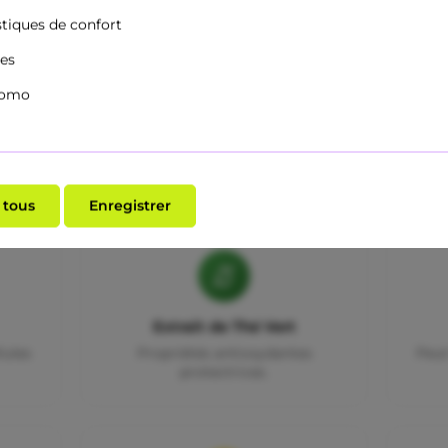
stiques de confort
ues
tomo
6 actifs, une mission : l'éclat
 tous
Enregistrer
Extrait de Thé Vert
lules
Propriétés antioxydantes
Peut
protectrices.