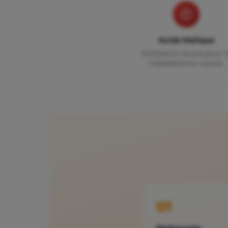
Acide Malique
Exfoliation douce pour l
métabolisme cutané.
01