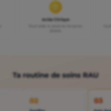
Acide Citrique
e
Peut aider à resserrer les pores
Hydr
dilatés.
Ta routine de soins RAU
02
03