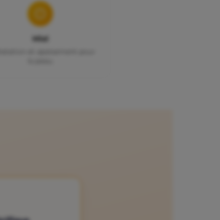
Miel
atation et apaisement pour
la peau.